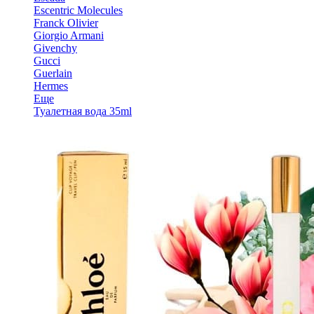
Escentric Molecules
Franck Olivier
Giorgio Armani
Givenchy
Gucci
Guerlain
Hermes
Еще
Туалетная вода 35ml