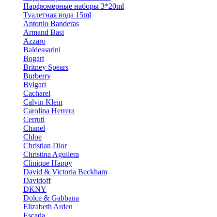
Парфюмерные наборы 3*20ml
Туалетная вода 15ml
Antonio Banderas
Armand Basi
Azzaro
Baldessarini
Bogart
Britney Spears
Burberry
Bvlgari
Cacharel
Calvin Klein
Carolina Herrera
Cerruti
Chanel
Chloe
Christian Dior
Christina Aguilera
Clinique Happy
David & Victoria Beckham
Davidoff
DKNY
Dolce & Gabbana
Elizabeth Arden
Escada