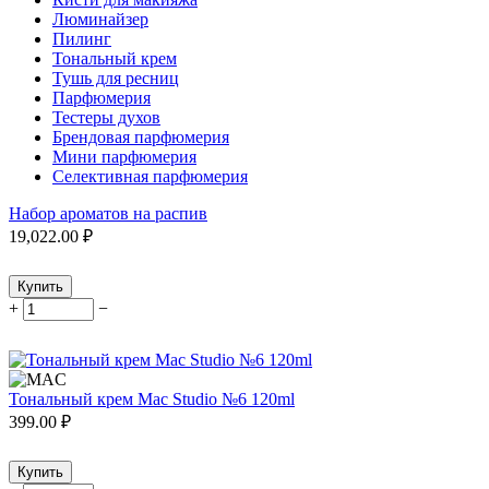
Люминайзер
Пилинг
Тональный крем
Тушь для ресниц
Парфюмерия
Тестеры духов
Брендовая парфюмерия
Мини парфюмерия
Селективная парфюмерия
Набор ароматов на распив
19,022.00
₽
Купить
+
−
Тональный крем Mac Studio №6 120ml
399.00
₽
Купить