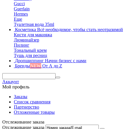
Gucci
Guerlain
Hermes
Еще
Туалетная вода 35ml
Косметика
Всё необходимое, чтобы стать неотразимой
Кисти для макияжа
Люминайзер
Пилинг
Тональный крем
Тушь для ресниц
Дропшиппинг
Начни бизнес с нами
Бренды
NEW
От А до Z
Аккаунт
Мой профиль
Заказы
Список сравнения
Партнерство
Отложенные товары
Отслеживание заказа
Отслеживание заказа