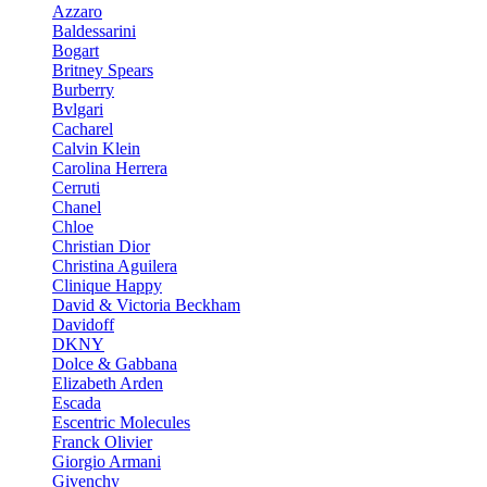
Azzaro
Baldessarini
Bogart
Britney Spears
Burberry
Bvlgari
Cacharel
Calvin Klein
Carolina Herrera
Cerruti
Chanel
Chloe
Christian Dior
Christina Aguilera
Clinique Happy
David & Victoria Beckham
Davidoff
DKNY
Dolce & Gabbana
Elizabeth Arden
Escada
Escentric Molecules
Franck Olivier
Giorgio Armani
Givenchy