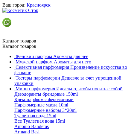
Ваш город:
Красноярск
Каталог товаров
Каталог товаров
Женский парфюм
Ароматы для неё
Мужской парфюм
Ароматы для него
Селективная парфюмерия
Произведение искусства во
флаконе
Тестеры парфюмерии
Дешевле за счет упрощенной
упаковки
Мини парфюмерия
Идеально, чтобы носить с собой
Дезодоранты брендовые 150ml
Крем-парфюм с феромонами
Парфюмерные масла 10ml
Парфюмерные наборы 3*20ml
Туалетная вода 15ml
Все Туалетная вода 15ml
Antonio Banderas
Armand Basi