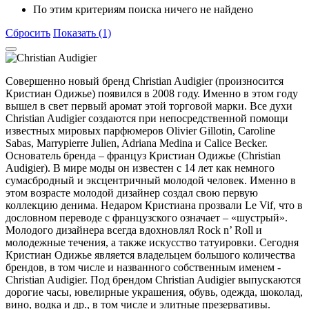
По этим критериям поиска ничего не найдено
Сбросить
Показать (1)
Совершенно новый бренд Christian Audigier (произносится
Кристиан Одижье) появился в 2008 году. Именно в этом году
вышел в свет первый аромат этой торговой марки. Все духи
Christian Audigier создаются при непосредственной помощи
известных мировых парфюмеров Olivier Gillotin, Caroline
Sabas, Marrypierre Julien, Adriana Medina и Calice Becker.
Основатель бренда – француз Кристиан Одижье (Christian
Audigier). В мире моды он известен с 14 лет как немного
сумасбродный и эксцентричный молодой человек. Именно в
этом возрасте молодой дизайнер создал свою первую
коллекцию денима. Недаром Кристиана прозвали Le Vif, что в
дословном переводе с французского означает – «шустрый».
Молодого дизайнера всегда вдохновлял Rock n’ Roll и
молодежные течения, а также искусство татуировки. Сегодня
Кристиан Одижье является владельцем большого количества
брендов, в том числе и названного собственным именем -
Christian Audigier. Под брендом Christian Audigier выпускаются
дорогие часы, ювелирные украшения, обувь, одежда, шоколад,
вино, водка и др., в том числе и элитные презервативы.