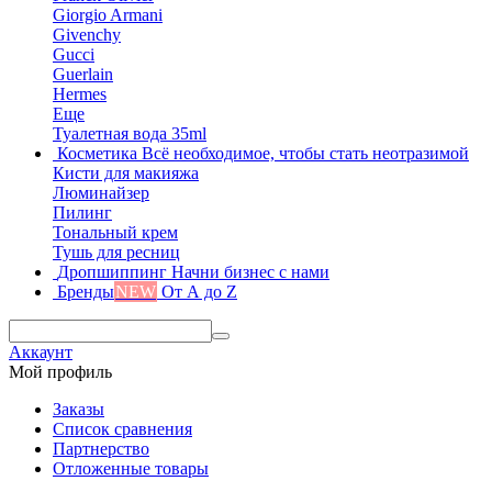
Giorgio Armani
Givenchy
Gucci
Guerlain
Hermes
Еще
Туалетная вода 35ml
Косметика
Всё необходимое, чтобы стать неотразимой
Кисти для макияжа
Люминайзер
Пилинг
Тональный крем
Тушь для ресниц
Дропшиппинг
Начни бизнес с нами
Бренды
NEW
От А до Z
Аккаунт
Мой профиль
Заказы
Список сравнения
Партнерство
Отложенные товары