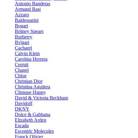
Antonio Banderas
Armand Basi
Azzaro
Baldessarini
Bogart
Britney Spears
Burberry
Bvlgari
Cacharel
Calvin Klein
Carolina Herrera
Cerruti
Chanel
Chloe
Christian Dior
Christina Aguilera
Clinique Happy
David & Victoria Beckham
Davidoff
DKNY
Dolce & Gabbana
Elizabeth Arden
Escada
Escentric Molecules
Franck Olivier