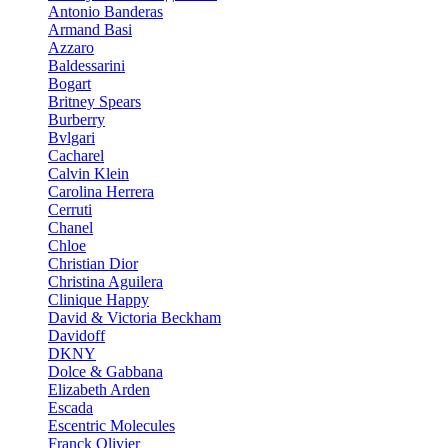
Antonio Banderas
Armand Basi
Azzaro
Baldessarini
Bogart
Britney Spears
Burberry
Bvlgari
Cacharel
Calvin Klein
Carolina Herrera
Cerruti
Chanel
Chloe
Christian Dior
Christina Aguilera
Clinique Happy
David & Victoria Beckham
Davidoff
DKNY
Dolce & Gabbana
Elizabeth Arden
Escada
Escentric Molecules
Franck Olivier