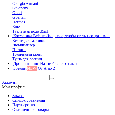
Giorgio Armani
Givenchy
Gucci
Guerlain
Hermes
Еще
Туалетная вода 35ml
Косметика
Всё необходимое, чтобы стать неотразимой
Кисти для макияжа
Люминайзер
Пилинг
Тональный крем
Тушь для ресниц
Дропшиппинг
Начни бизнес с нами
Бренды
NEW
От А до Z
Аккаунт
Мой профиль
Заказы
Список сравнения
Партнерство
Отложенные товары