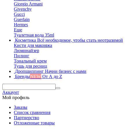
Giorgio Armani
Givenchy
Gucci
Guerlain
Hermes
Еще
Туалетная вода 35ml
Косметика
Всё необходимое, чтобы стать неотразимой
Кисти для макияжа
Люминайзер
Пилинг
Тональный крем
Тушь для ресниц
Дропшиппинг
Начни бизнес с нами
Бренды
NEW
От А до Z
Аккаунт
Мой профиль
Заказы
Список сравнения
Партнерство
Отложенные товары