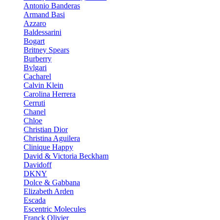
Antonio Banderas
Armand Basi
Azzaro
Baldessarini
Bogart
Britney Spears
Burberry
Bvlgari
Cacharel
Calvin Klein
Carolina Herrera
Cerruti
Chanel
Chloe
Christian Dior
Christina Aguilera
Clinique Happy
David & Victoria Beckham
Davidoff
DKNY
Dolce & Gabbana
Elizabeth Arden
Escada
Escentric Molecules
Franck Olivier