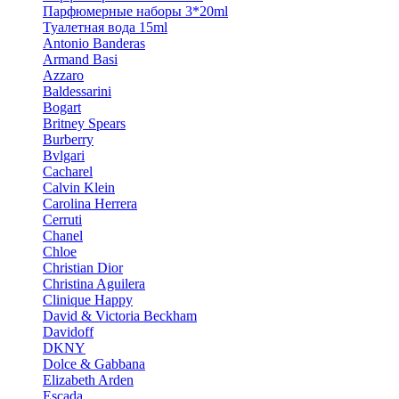
Парфюмерные наборы 3*20ml
Туалетная вода 15ml
Antonio Banderas
Armand Basi
Azzaro
Baldessarini
Bogart
Britney Spears
Burberry
Bvlgari
Cacharel
Calvin Klein
Carolina Herrera
Cerruti
Chanel
Chloe
Christian Dior
Christina Aguilera
Clinique Happy
David & Victoria Beckham
Davidoff
DKNY
Dolce & Gabbana
Elizabeth Arden
Escada