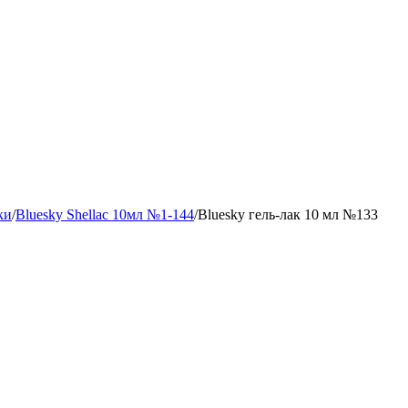
ки
/
Bluesky Shellac 10мл №1-144
/
Bluesky гель-лак 10 мл №133