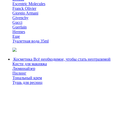
Escentric Molecules
Franck Olivier
Giorgio Armani
Givenchy
Gucci
Guerlain
Hermes
Еще
Туалетная вода 35ml
Косметика
Всё необходимое, чтобы стать неотразимой
Кисти для макияжа
Люминайзер
Пилинг
Тональный крем
Тушь для ресниц