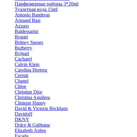
Парфюмерные наборы 3*20ml
Туалетная вода 15ml
Antonio Banderas
Armand Basi
Azzaro
Baldessarini
Bogart
Britney Spears
Burberry
Bvlgari
Cacharel
Calvin Klein
Carolina Herrera
Cerruti
Chanel
Chloe
Christian Dior
Christina Aguilera
Clinique Happy
David & Victoria Beckham
Davidoff
DKNY
Dolce & Gabbana
Elizabeth Arden
Escada