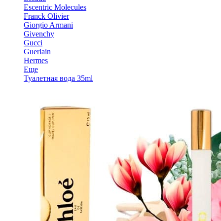
Escentric Molecules
Franck Olivier
Giorgio Armani
Givenchy
Gucci
Guerlain
Hermes
Еще
Туалетная вода 35ml