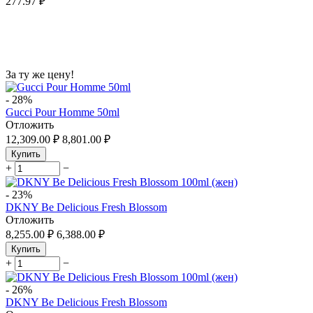
277.97
₽
За ту же цену!
-
28%
Gucci Pour Homme 50ml
Отложить
12,309.00
₽
8,801.00
₽
Купить
+
−
-
23%
DKNY Be Delicious Fresh Blossom
Отложить
8,255.00
₽
6,388.00
₽
Купить
+
−
-
26%
DKNY Be Delicious Fresh Blossom