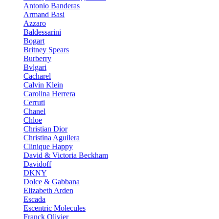
Antonio Banderas
Armand Basi
Azzaro
Baldessarini
Bogart
Britney Spears
Burberry
Bvlgari
Cacharel
Calvin Klein
Carolina Herrera
Cerruti
Chanel
Chloe
Christian Dior
Christina Aguilera
Clinique Happy
David & Victoria Beckham
Davidoff
DKNY
Dolce & Gabbana
Elizabeth Arden
Escada
Escentric Molecules
Franck Olivier