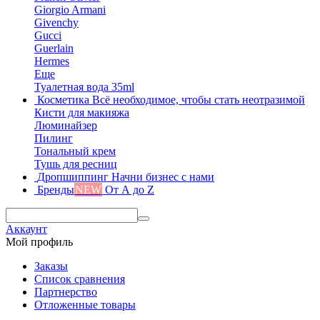
Giorgio Armani
Givenchy
Gucci
Guerlain
Hermes
Еще
Туалетная вода 35ml
Косметика
Всё необходимое, чтобы стать неотразимой
Кисти для макияжа
Люминайзер
Пилинг
Тональный крем
Тушь для ресниц
Дропшиппинг
Начни бизнес с нами
Бренды
NEW
От А до Z
Аккаунт
Мой профиль
Заказы
Список сравнения
Партнерство
Отложенные товары