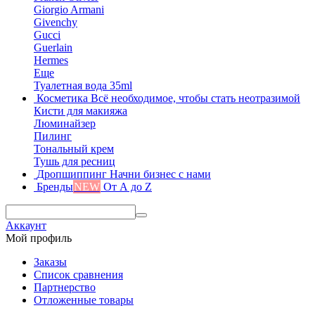
Giorgio Armani
Givenchy
Gucci
Guerlain
Hermes
Еще
Туалетная вода 35ml
Косметика
Всё необходимое, чтобы стать неотразимой
Кисти для макияжа
Люминайзер
Пилинг
Тональный крем
Тушь для ресниц
Дропшиппинг
Начни бизнес с нами
Бренды
NEW
От А до Z
Аккаунт
Мой профиль
Заказы
Список сравнения
Партнерство
Отложенные товары