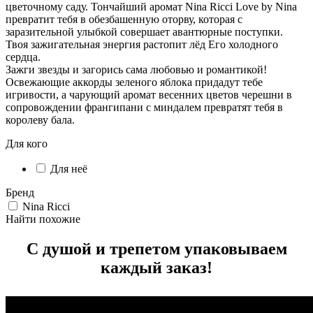
цветочному саду. Тончайший аромат Nina Ricci Love by Nina
превратит тебя в обезбашенную оторву, которая с
заразительной улыбкой совершает авантюрные поступки.
Твоя зажигательная энергия растопит лёд Его холодного
сердца.
Зажги звезды и загорись сама любовью и романтикой!
Освежающие аккорды зеленого яблока придадут тебе
игривости, а чарующий аромат весенних цветов черешни в
сопровождении франгипани с миндалем превратят тебя в
королеву бала.
Для кого
Для неё
Бренд
Nina Ricci
Найти похожие
С душой и трепетом упаковываем
каждый заказ!