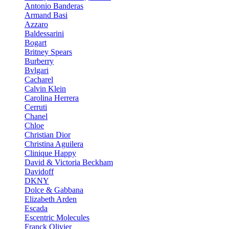
Antonio Banderas
Armand Basi
Azzaro
Baldessarini
Bogart
Britney Spears
Burberry
Bvlgari
Cacharel
Calvin Klein
Carolina Herrera
Cerruti
Chanel
Chloe
Christian Dior
Christina Aguilera
Clinique Happy
David & Victoria Beckham
Davidoff
DKNY
Dolce & Gabbana
Elizabeth Arden
Escada
Escentric Molecules
Franck Olivier