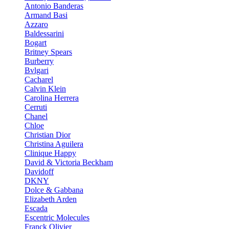
Antonio Banderas
Armand Basi
Azzaro
Baldessarini
Bogart
Britney Spears
Burberry
Bvlgari
Cacharel
Calvin Klein
Carolina Herrera
Cerruti
Chanel
Chloe
Christian Dior
Christina Aguilera
Clinique Happy
David & Victoria Beckham
Davidoff
DKNY
Dolce & Gabbana
Elizabeth Arden
Escada
Escentric Molecules
Franck Olivier