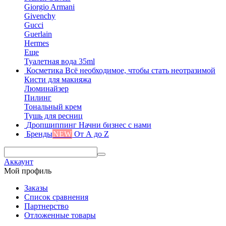
Giorgio Armani
Givenchy
Gucci
Guerlain
Hermes
Еще
Туалетная вода 35ml
Косметика
Всё необходимое, чтобы стать неотразимой
Кисти для макияжа
Люминайзер
Пилинг
Тональный крем
Тушь для ресниц
Дропшиппинг
Начни бизнес с нами
Бренды
NEW
От А до Z
Аккаунт
Мой профиль
Заказы
Список сравнения
Партнерство
Отложенные товары