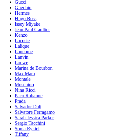
Gucci
Guerlain
Hermes
Hugo Boss
Issey Miyake
Jean Paul Gaultier
Kenzo
Lacoste
Lalique
Lancome
Lanvin
Loewe
Marina de Bourbon
Max Mara
Montale
Moschino
Nina Ricci
Paco Rabanne
Prada
Salvador Dali
Salvatore Ferragamo
Sarah Jessica Parker
Sergio Tacchini
Sonia Rykiel
Tiffany