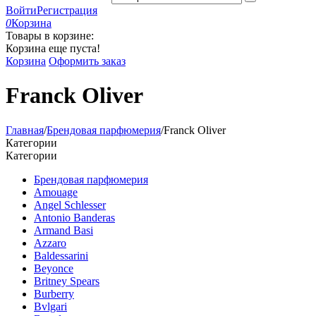
Войти
Регистрация
0
Корзина
Товары в корзине:
Корзина еще пуста!
Корзина
Оформить заказ
Franck Oliver
Главная
/
Брендовая парфюмерия
/
Franck Oliver
Категории
Категории
Брендовая парфюмерия
Amouage
Angel Schlesser
Antonio Banderas
Armand Basi
Azzaro
Baldessarini
Beyonce
Britney Spears
Burberry
Bvlgari