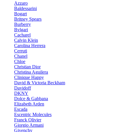
Azzaro
Baldessarini
Bogart
Britney Spears
Burberry
Bvlgari
Cacharel
Calvin Klein
Carolina Herrera
Cerruti
Chanel
Chloe
Christian Dior
Christina Aguilera
Clinique Happy
David & Victoria Beckham
Davidoff
DKNY
Dolce & Gabbana
Elizabeth Arden
Escada
Escentric Molecules
Franck Olivier
Giorgio Armani
Givenchy