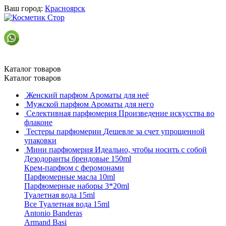
Ваш город:
Красноярск
Каталог товаров
Каталог товаров
Женский парфюм
Ароматы для неё
Мужской парфюм
Ароматы для него
Селективная парфюмерия
Произведение искусства во
флаконе
Тестеры парфюмерии
Дешевле за счет упрощенной
упаковки
Мини парфюмерия
Идеально, чтобы носить с собой
Дезодоранты брендовые 150ml
Крем-парфюм с феромонами
Парфюмерные масла 10ml
Парфюмерные наборы 3*20ml
Туалетная вода 15ml
Все Туалетная вода 15ml
Antonio Banderas
Armand Basi