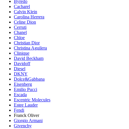
Byredo
Cacharel
Calvin Klein
Carolina Herrera
Celine Dion
Cerruti
Chanel
Chloe
Christian Dior
Christina Aguilera
Clinique
David Beckham
Davidoff
Diesel
DKNY
Dolce&Gabbana
Eisenberg
Emilio Pucci
Escada
Escentric Molecules
Estee Lauder
Fendi
Franck Oliver
Giorgio Armani
Givenchy