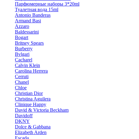
Парфюмерные наборы 3*20ml
Туалетная вода 15ml
Antonio Banderas
Armand Basi
Azzaro
Baldessarini
Bogart
Britney Spears
Burberry
Bvlgari
Cacharel
Calvin Klein
Carolina Herrera
Cerruti
Chanel
Chloe
Christian Dior
Christina Aguilera
Clinique Happy
David & Victoria Beckham
Davidoff
DKNY
Dolce & Gabbana
Elizabeth Arden
Escada