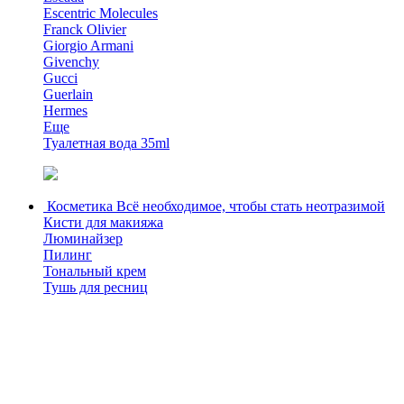
Escentric Molecules
Franck Olivier
Giorgio Armani
Givenchy
Gucci
Guerlain
Hermes
Еще
Туалетная вода 35ml
Косметика
Всё необходимое, чтобы стать неотразимой
Кисти для макияжа
Люминайзер
Пилинг
Тональный крем
Тушь для ресниц