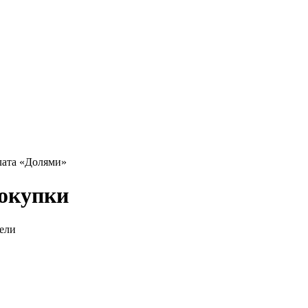
ата «Долями»
покупки
дели