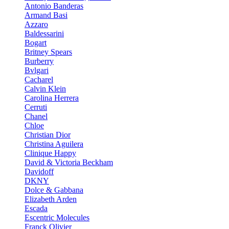
Antonio Banderas
Armand Basi
Azzaro
Baldessarini
Bogart
Britney Spears
Burberry
Bvlgari
Cacharel
Calvin Klein
Carolina Herrera
Cerruti
Chanel
Chloe
Christian Dior
Christina Aguilera
Clinique Happy
David & Victoria Beckham
Davidoff
DKNY
Dolce & Gabbana
Elizabeth Arden
Escada
Escentric Molecules
Franck Olivier