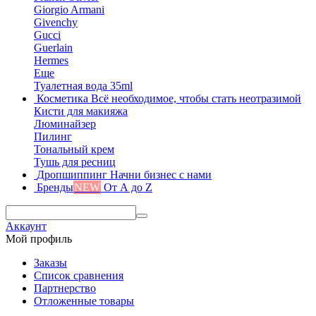
Giorgio Armani
Givenchy
Gucci
Guerlain
Hermes
Еще
Туалетная вода 35ml
Косметика
Всё необходимое, чтобы стать неотразимой
Кисти для макияжа
Люминайзер
Пилинг
Тональный крем
Тушь для ресниц
Дропшиппинг
Начни бизнес с нами
Бренды
NEW
От А до Z
Аккаунт
Мой профиль
Заказы
Список сравнения
Партнерство
Отложенные товары