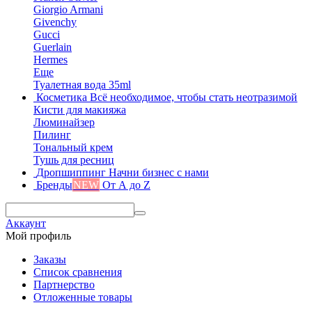
Giorgio Armani
Givenchy
Gucci
Guerlain
Hermes
Еще
Туалетная вода 35ml
Косметика
Всё необходимое, чтобы стать неотразимой
Кисти для макияжа
Люминайзер
Пилинг
Тональный крем
Тушь для ресниц
Дропшиппинг
Начни бизнес с нами
Бренды
NEW
От А до Z
Аккаунт
Мой профиль
Заказы
Список сравнения
Партнерство
Отложенные товары