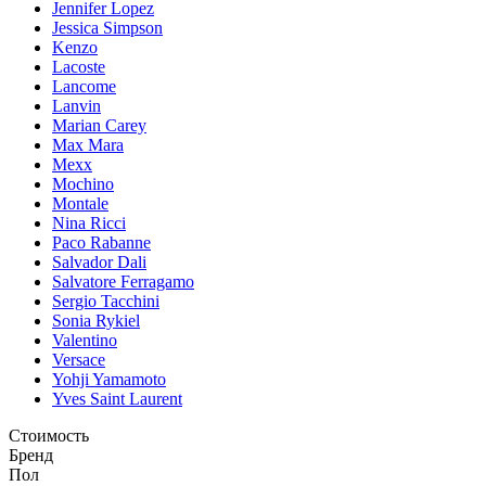
Jennifer Lopez
Jessica Simpson
Kenzo
Lacoste
Lancome
Lanvin
Marian Carey
Max Mara
Mexx
Mochino
Montale
Nina Ricci
Paco Rabanne
Salvador Dali
Salvatore Ferragamo
Sergio Tacchini
Sonia Rykiel
Valentino
Versace
Yohji Yamamoto
Yves Saint Laurent
Стоимость
Бренд
Пол