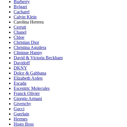
Burberry
Bvlgari
Cacharel
Calvin Klein
Carolina Herrera
Cerruti
Chanel
Chloe
Christian Dior
Christina Aguilera
Clinique Happy
David & Victoria Beckham
Davidoff
DKNY
Dolce & Gabbana
Elizabeth Arden
Escada
Escentric Molecules
Franck Olivier
Giorgio Armani
Givenchy
Gucci
Guerlain
Hermes
Hugo Boss