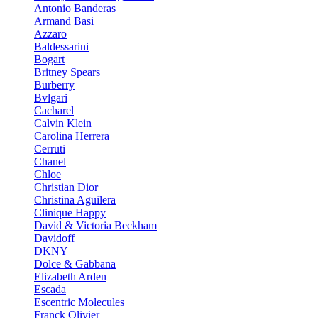
Antonio Banderas
Armand Basi
Azzaro
Baldessarini
Bogart
Britney Spears
Burberry
Bvlgari
Cacharel
Calvin Klein
Carolina Herrera
Cerruti
Chanel
Chloe
Christian Dior
Christina Aguilera
Clinique Happy
David & Victoria Beckham
Davidoff
DKNY
Dolce & Gabbana
Elizabeth Arden
Escada
Escentric Molecules
Franck Olivier