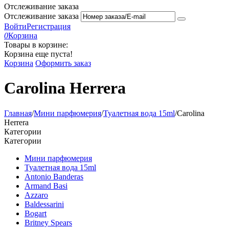
Отслеживание заказа
Отслеживание заказа
Войти
Регистрация
0
Корзина
Товары в корзине:
Корзина еще пуста!
Корзина
Оформить заказ
Carolina Herrera
Главная
/
Мини парфюмерия
/
Туалетная вода 15ml
/
Carolina
Herrera
Категории
Категории
Мини парфюмерия
Туалетная вода 15ml
Antonio Banderas
Armand Basi
Azzaro
Baldessarini
Bogart
Britney Spears