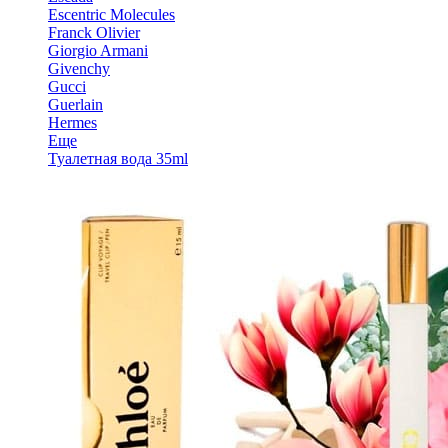
Escentric Molecules
Franck Olivier
Giorgio Armani
Givenchy
Gucci
Guerlain
Hermes
Еще
Туалетная вода 35ml