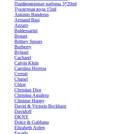
Парфюмерные наборы 3*20ml
Туалетная вода 15ml
Antonio Banderas
Armand Basi
Azzaro
Baldessarini
Bogart
Britney Spears
Burberry
Bvlgari
Cacharel
Calvin Klein
Carolina Herrera
Cerruti
Chanel
Chloe
Christian Dior
Christina Aguilera
Clinique Happy
David & Victoria Beckham
Davidoff
DKNY
Dolce & Gabbana
Elizabeth Arden
Escada