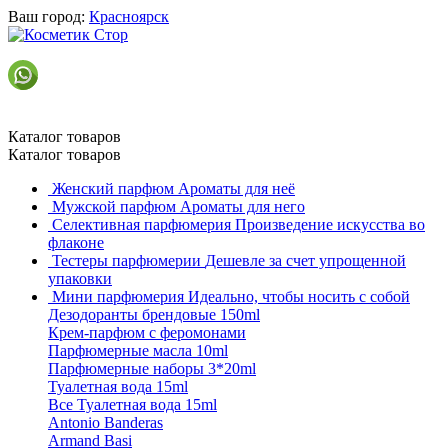
Ваш город:
Красноярск
Каталог товаров
Каталог товаров
Женский парфюм
Ароматы для неё
Мужской парфюм
Ароматы для него
Селективная парфюмерия
Произведение искусства во
флаконе
Тестеры парфюмерии
Дешевле за счет упрощенной
упаковки
Мини парфюмерия
Идеально, чтобы носить с собой
Дезодоранты брендовые 150ml
Крем-парфюм с феромонами
Парфюмерные масла 10ml
Парфюмерные наборы 3*20ml
Туалетная вода 15ml
Все Туалетная вода 15ml
Antonio Banderas
Armand Basi