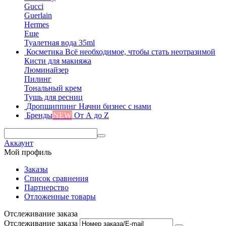
Gucci
Guerlain
Hermes
Еще
Туалетная вода 35ml
Косметика
Всё необходимое, чтобы стать неотразимой
Кисти для макияжа
Люминайзер
Пилинг
Тональный крем
Тушь для ресниц
Дропшиппинг
Начни бизнес с нами
Бренды
NEW
От А до Z
Аккаунт
Мой профиль
Заказы
Список сравнения
Партнерство
Отложенные товары
Отслеживание заказа
Отслеживание заказа