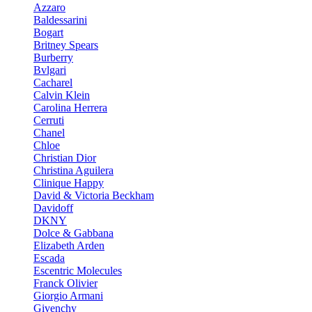
Azzaro
Baldessarini
Bogart
Britney Spears
Burberry
Bvlgari
Cacharel
Calvin Klein
Carolina Herrera
Cerruti
Chanel
Chloe
Christian Dior
Christina Aguilera
Clinique Happy
David & Victoria Beckham
Davidoff
DKNY
Dolce & Gabbana
Elizabeth Arden
Escada
Escentric Molecules
Franck Olivier
Giorgio Armani
Givenchy