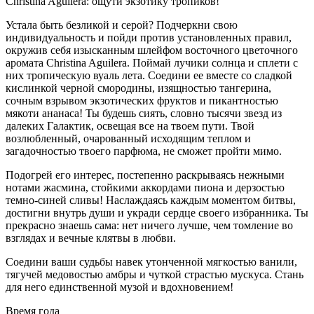
Christina Aguilera: ощути экзотику тропиков!
Устала быть безликой и серой? Подчеркни свою
индивидуальность и пойди против установленных правил,
окружив себя изысканным шлейфом восточного цветочного
аромата Christina Aguilera. Поймай лучики солнца и сплети с
них тропическую вуаль лета. Соедини ее вместе со сладкой
кислинкой черной смородины, изящностью тангерина,
сочным взрывом экзотических фруктов и пикантностью
мякоти ананаса! Ты будешь сиять, словно тысячи звезд из
далеких Галактик, освещая все на твоем пути. Твой
возлюбленный, очарованный исходящим теплом и
загадочностью твоего парфюма, не сможет пройти мимо.
Подогрей его интерес, постепенно раскрываясь нежными
нотами жасмина, стойкими аккордами пиона и дерзостью
темно-синей сливы! Наслаждаясь каждым моментом битвы,
достигни внутрь души и укради сердце своего избранника. Ты
прекрасно знаешь сама: нет ничего лучше, чем томление во
взглядах и вечные клятвы в любви.
Соедини ваши судьбы навек утонченной мягкостью ванили,
тягучей медовостью амбры и чуткой страстью мускуса. Стань
для него единственной музой и вдохновением!
Время года