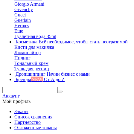
Giorgio Armani
Givenchy
Gucci
Guerlain
Hermes
Еще
Туалетная вода 35ml
Косметика
Всё необходимое, чтобы стать неотразимой
Кисти для макияжа
Люминайзер
Пилинг
Тональный крем
Тушь для ресниц
Дропшиппинг
Начни бизнес с нами
Бренды
NEW
От А до Z
Аккаунт
Мой профиль
Заказы
Список сравнения
Партнерство
Отложенные товары