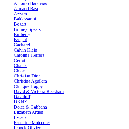
Antonio Banderas
Armand Basi
Azzaro
Baldessarini
Bogart
Britney Spears
Burberry
Bvlgari
Cacharel
Calvin Klein
Carolina Herrera
Cerruti
Chanel
Chloe
Christian Dior
Christina Aguilera
Clinique Happy
David & Victoria Beckham
Davidoff
DKNY
Dolce & Gabbana
Elizabeth Arden
Escada
Escentric Molecules
Franck Olivier