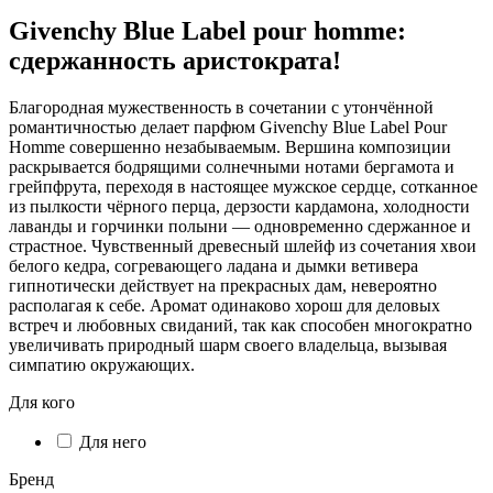
Givenchy Blue Label pour homme:
сдержанность аристократа!
Благородная мужественность в сочетании с утончённой
романтичностью делает парфюм Givenchy Blue Label Pour
Homme совершенно незабываемым. Вершина композиции
раскрывается бодрящими солнечными нотами бергамота и
грейпфрута, переходя в настоящее мужское сердце, сотканное
из пылкости чёрного перца, дерзости кардамона, холодности
лаванды и горчинки полыни — одновременно сдержанное и
страстное. Чувственный древесный шлейф из сочетания хвои
белого кедра, согревающего ладана и дымки ветивера
гипнотически действует на прекрасных дам, невероятно
располагая к себе. Аромат одинаково хорош для деловых
встреч и любовных свиданий, так как способен многократно
увеличивать природный шарм своего владельца, вызывая
симпатию окружающих.
Для кого
Для него
Бренд