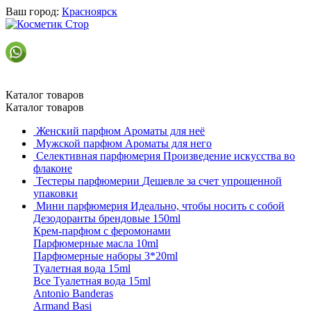
Ваш город:
Красноярск
Каталог товаров
Каталог товаров
Женский парфюм
Ароматы для неё
Мужской парфюм
Ароматы для него
Селективная парфюмерия
Произведение искусства во
флаконе
Тестеры парфюмерии
Дешевле за счет упрощенной
упаковки
Мини парфюмерия
Идеально, чтобы носить с собой
Дезодоранты брендовые 150ml
Крем-парфюм с феромонами
Парфюмерные масла 10ml
Парфюмерные наборы 3*20ml
Туалетная вода 15ml
Все Туалетная вода 15ml
Antonio Banderas
Armand Basi