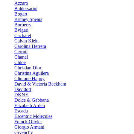
Azzaro
Baldessarini
Bogart
Britney Spears
Burberry
Bvlgari
Cacharel
Calvin Klein
Carolina Herrera
Cerruti
Chanel
Chloe
Christian Dior
Christina Aguilera
Clinique Happy
David & Victoria Beckham
Davidoff
DKNY
Dolce & Gabbana
Elizabeth Arden
Escada
Escentric Molecules
Franck Olivier
Giorgio Armani
Givenchy