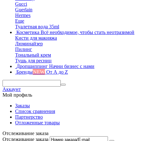
Gucci
Guerlain
Hermes
Еще
Туалетная вода 35ml
Косметика
Всё необходимое, чтобы стать неотразимой
Кисти для макияжа
Люминайзер
Пилинг
Тональный крем
Тушь для ресниц
Дропшиппинг
Начни бизнес с нами
Бренды
NEW
От А до Z
Аккаунт
Мой профиль
Заказы
Список сравнения
Партнерство
Отложенные товары
Отслеживание заказа
Отслеживание заказа