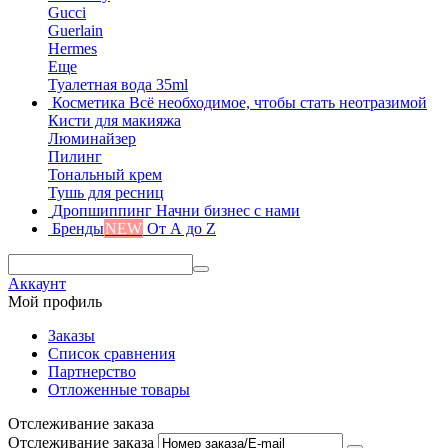
Gucci
Guerlain
Hermes
Еще
Туалетная вода 35ml
Косметика
Всё необходимое, чтобы стать неотразимой
Кисти для макияжа
Люминайзер
Пилинг
Тональный крем
Тушь для ресниц
Дропшиппинг
Начни бизнес с нами
Бренды
NEW
От А до Z
Аккаунт
Мой профиль
Заказы
Список сравнения
Партнерство
Отложенные товары
Отслеживание заказа
Отслеживание заказа