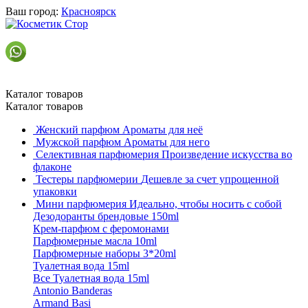
Ваш город:
Красноярск
Каталог товаров
Каталог товаров
Женский парфюм
Ароматы для неё
Мужской парфюм
Ароматы для него
Селективная парфюмерия
Произведение искусства во
флаконе
Тестеры парфюмерии
Дешевле за счет упрощенной
упаковки
Мини парфюмерия
Идеально, чтобы носить с собой
Дезодоранты брендовые 150ml
Крем-парфюм с феромонами
Парфюмерные масла 10ml
Парфюмерные наборы 3*20ml
Туалетная вода 15ml
Все Туалетная вода 15ml
Antonio Banderas
Armand Basi