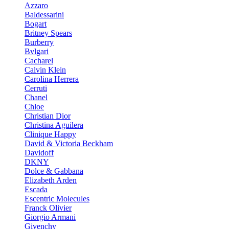
Azzaro
Baldessarini
Bogart
Britney Spears
Burberry
Bvlgari
Cacharel
Calvin Klein
Carolina Herrera
Cerruti
Chanel
Chloe
Christian Dior
Christina Aguilera
Clinique Happy
David & Victoria Beckham
Davidoff
DKNY
Dolce & Gabbana
Elizabeth Arden
Escada
Escentric Molecules
Franck Olivier
Giorgio Armani
Givenchy