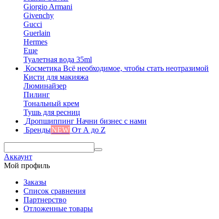
Giorgio Armani
Givenchy
Gucci
Guerlain
Hermes
Еще
Туалетная вода 35ml
Косметика
Всё необходимое, чтобы стать неотразимой
Кисти для макияжа
Люминайзер
Пилинг
Тональный крем
Тушь для ресниц
Дропшиппинг
Начни бизнес с нами
Бренды
NEW
От А до Z
Аккаунт
Мой профиль
Заказы
Список сравнения
Партнерство
Отложенные товары