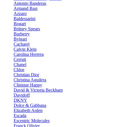
Antonio Banderas
Armand Basi
Azzaro
Baldessarini
Bogart
Britney Spears
Burberry
Bvlgari
Cacharel
Calvin Klein
Carolina Herrera
Cerruti
Chanel
Chloe
Christian Dior
Christina Aguilera
Clinique Happy
David & Victoria Beckham
Davidoff
DKNY
Dolce & Gabbana
Elizabeth Arden
Escada
Escentric Molecules
Franck Olivier