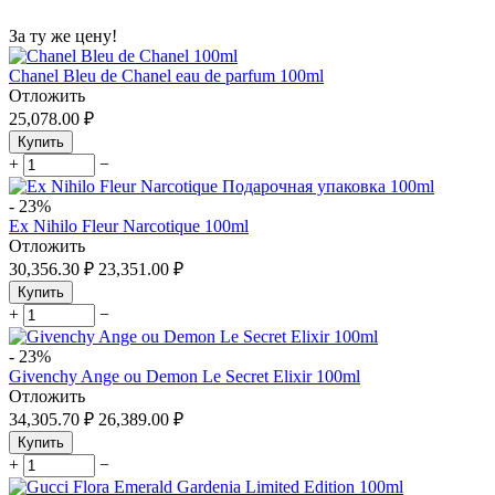
За ту же цену!
Chanel Bleu de Chanel eau de parfum 100ml
Отложить
25,078.00
₽
Купить
+
−
-
23%
Ex Nihilo Fleur Narcotique 100ml
Отложить
30,356.30
₽
23,351.00
₽
Купить
+
−
-
23%
Givenchy Ange ou Demon Le Secret Elixir 100ml
Отложить
34,305.70
₽
26,389.00
₽
Купить
+
−