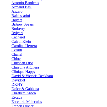
Antonio Banderas
Armand Basi
Azzaro
Baldessarini
Bogart
Britney Spears
Burberry
Bvlgari
Cacharel
Calvin Klein
Carolina Herrera
Cerruti
Chanel
Chloe
Christian Dior
Christina Aguilera
Clinique Happy
David & Victoria Beckham
Davidoff
DKNY
Dolce & Gabbana
Elizabeth Arden
Escada
Escentric Molecules
Franck Olivier