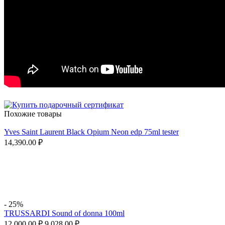
Похожие товары
Yves Saint Laurent Black Opium Neon edp 75ml tester
14,390.00
₽
-
25%
TRUSSARDI Sound of donna 100ml
12,000.00
₽
9,028.00
₽