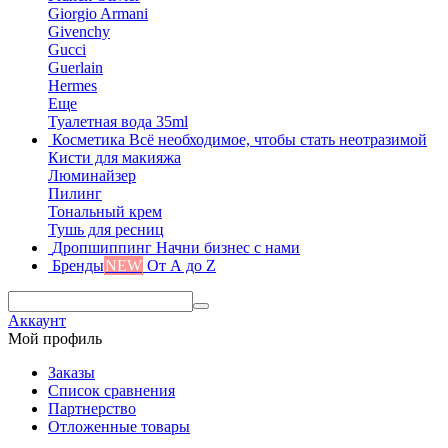
Giorgio Armani
Givenchy
Gucci
Guerlain
Hermes
Еще
Туалетная вода 35ml
Косметика
Всё необходимое, чтобы стать неотразимой
Кисти для макияжа
Люминайзер
Пилинг
Тональный крем
Тушь для ресниц
Дропшиппинг
Начни бизнес с нами
Бренды
NEW
От А до Z
Аккаунт
Мой профиль
Заказы
Список сравнения
Партнерство
Отложенные товары