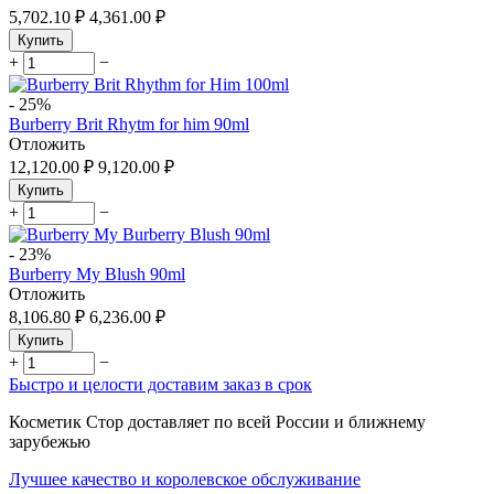
5,702.10
₽
4,361.00
₽
Купить
+
−
-
25%
Burberry Brit Rhytm for him 90ml
Отложить
12,120.00
₽
9,120.00
₽
Купить
+
−
-
23%
Burberry My Blush 90ml
Отложить
8,106.80
₽
6,236.00
₽
Купить
+
−
Быстро и целости доставим заказ в срок
Косметик Стор доставляет по всей России и ближнему
зарубежью
Лучшее качество и королевское обслуживание