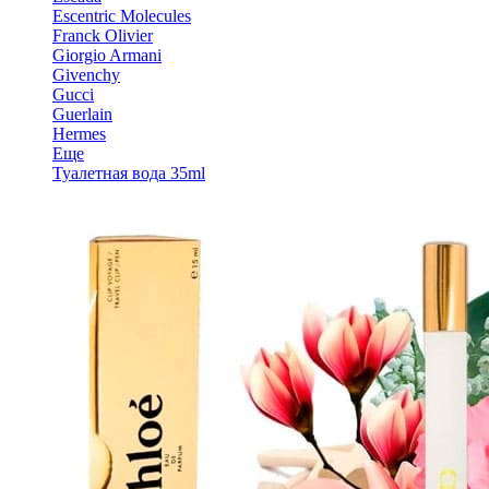
Escentric Molecules
Franck Olivier
Giorgio Armani
Givenchy
Gucci
Guerlain
Hermes
Еще
Туалетная вода 35ml