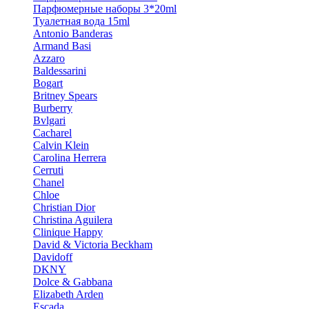
Парфюмерные наборы 3*20ml
Туалетная вода 15ml
Antonio Banderas
Armand Basi
Azzaro
Baldessarini
Bogart
Britney Spears
Burberry
Bvlgari
Cacharel
Calvin Klein
Carolina Herrera
Cerruti
Chanel
Chloe
Christian Dior
Christina Aguilera
Clinique Happy
David & Victoria Beckham
Davidoff
DKNY
Dolce & Gabbana
Elizabeth Arden
Escada