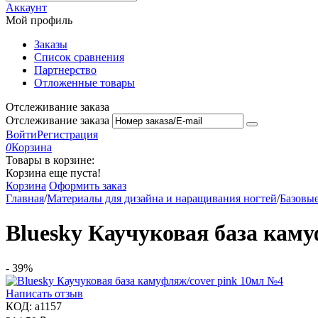
Аккаунт
Мой профиль
Заказы
Список сравнения
Партнерство
Отложенные товары
Отслеживание заказа
Отслеживание заказа
Войти
Регистрация
0
Корзина
Товары в корзине:
Корзина еще пуста!
Корзина
Оформить заказ
Главная
/
Материалы для дизайна и наращивания ногтей
/
Базовы
Bluesky Каучуковая база кам
-
39%
Написать отзыв
КОД:
a1157