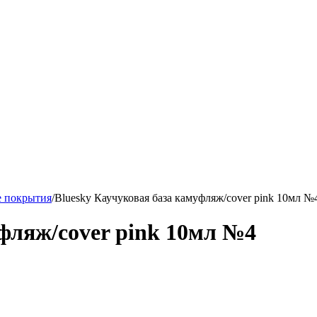
е покрытия
/
Bluesky Каучуковая база камуфляж/cover pink 10мл №
уфляж/cover pink 10мл №4