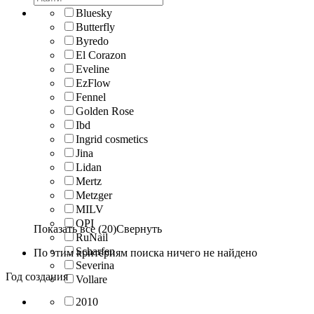
Bluesky
Butterfly
Byredo
El Corazon
Eveline
EzFlow
Fennel
Golden Rose
Ibd
Ingrid cosmetics
Jina
Lidan
Mertz
Metzger
MILV
OPI
Показать все (20)
Свернуть
RuNail
Scharfen
По этим критериям поиска ничего не найдено
Severina
Год создания
Vollare
2010