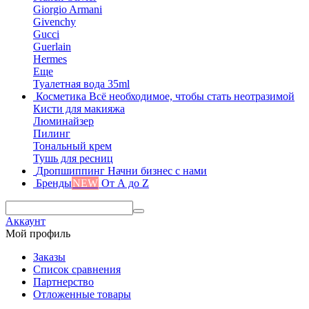
Giorgio Armani
Givenchy
Gucci
Guerlain
Hermes
Еще
Туалетная вода 35ml
Косметика
Всё необходимое, чтобы стать неотразимой
Кисти для макияжа
Люминайзер
Пилинг
Тональный крем
Тушь для ресниц
Дропшиппинг
Начни бизнес с нами
Бренды
NEW
От А до Z
Аккаунт
Мой профиль
Заказы
Список сравнения
Партнерство
Отложенные товары