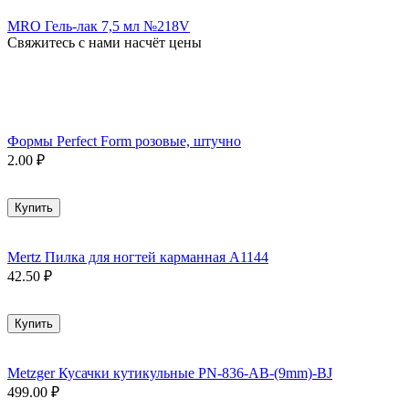
MRO Гель-лак 7,5 мл №218V
Свяжитесь с нами насчёт цены
Формы Perfect Form розовые, штучно
2.00
₽
Купить
Mertz Пилка для ногтей карманная A1144
42.50
₽
Купить
Metzger Кусачки кутикульные PN-836-AB-(9mm)-BJ
499.00
₽