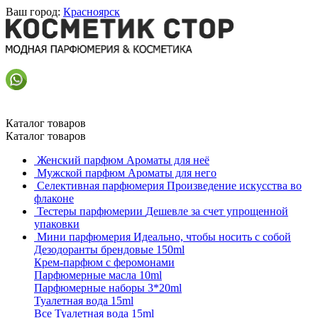
Ваш город:
Красноярск
Каталог товаров
Каталог товаров
Женский парфюм
Ароматы для неё
Мужской парфюм
Ароматы для него
Селективная парфюмерия
Произведение искусства во
флаконе
Тестеры парфюмерии
Дешевле за счет упрощенной
упаковки
Мини парфюмерия
Идеально, чтобы носить с собой
Дезодоранты брендовые 150ml
Крем-парфюм с феромонами
Парфюмерные масла 10ml
Парфюмерные наборы 3*20ml
Туалетная вода 15ml
Все Туалетная вода 15ml