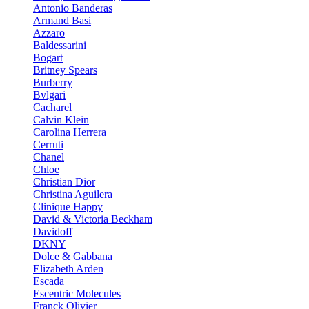
Antonio Banderas
Armand Basi
Azzaro
Baldessarini
Bogart
Britney Spears
Burberry
Bvlgari
Cacharel
Calvin Klein
Carolina Herrera
Cerruti
Chanel
Chloe
Christian Dior
Christina Aguilera
Clinique Happy
David & Victoria Beckham
Davidoff
DKNY
Dolce & Gabbana
Elizabeth Arden
Escada
Escentric Molecules
Franck Olivier