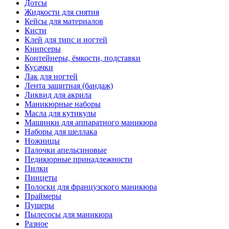
Дотсы
Жидкости для снятия
Кейсы для материалов
Кисти
Клей для типс и ногтей
Книпсеры
Контейнеры, ёмкости, подставки
Кусачки
Лак для ногтей
Лента защитная (бандаж)
Ликвид для акрила
Маникюрные наборы
Масла для кутикулы
Машинки для аппаратного маникюра
Наборы для шеллака
Ножницы
Палочки апельсиновые
Педикюрные принадлежности
Пилки
Пинцеты
Полоски для французского маникюра
Праймеры
Пушеры
Пылесосы для маникюра
Разное