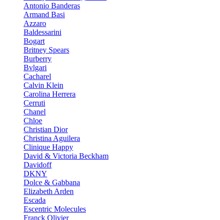
Antonio Banderas
Armand Basi
Azzaro
Baldessarini
Bogart
Britney Spears
Burberry
Bvlgari
Cacharel
Calvin Klein
Carolina Herrera
Cerruti
Chanel
Chloe
Christian Dior
Christina Aguilera
Clinique Happy
David & Victoria Beckham
Davidoff
DKNY
Dolce & Gabbana
Elizabeth Arden
Escada
Escentric Molecules
Franck Olivier