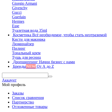
Giorgio Armani
Givenchy
Gucci
Guerlain
Hermes
Еще
Туалетная вода 35ml
Косметика
Всё необходимое, чтобы стать неотразимой
Кисти для макияжа
Люминайзер
Пилинг
Тональный крем
Тушь для ресниц
Дропшиппинг
Начни бизнес с нами
Бренды
NEW
От А до Z
Аккаунт
Мой профиль
Заказы
Список сравнения
Партнерство
Отложенные товары