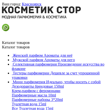
Ваш город:
Красноярск
Каталог товаров
Каталог товаров
Женский парфюм
Ароматы для неё
Мужской парфюм
Ароматы для него
Селективная парфюмерия
Произведение искусства во
флаконе
Тестеры парфюмерии
Дешевле за счет упрощенной
упаковки
Мини парфюмерия
Идеально, чтобы носить с собой
Дезодоранты брендовые 150ml
Крем-парфюм с феромонами
Парфюмерные масла 10ml
Парфюмерные наборы 3*20ml
Туалетная вода 15ml
Все Туалетная вода 15ml