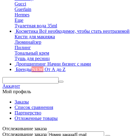
Gucci
Guerlain
Hermes
Еще
Туалетная вода 35ml
Косметика
Всё необходимое, чтобы стать неотразимой
Кисти для макияжа
Люминайзер
Пилинг
Тональный крем
Тушь для ресниц
Дропшиппинг
Начни бизнес с нами
Бренды
NEW
От А до Z
Аккаунт
Мой профиль
Заказы
Список сравнения
Партнерство
Отложенные товары
Отслеживание заказа
Отслеживание заказа