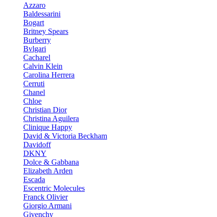
Azzaro
Baldessarini
Bogart
Britney Spears
Burberry
Bvlgari
Cacharel
Calvin Klein
Carolina Herrera
Cerruti
Chanel
Chloe
Christian Dior
Christina Aguilera
Clinique Happy
David & Victoria Beckham
Davidoff
DKNY
Dolce & Gabbana
Elizabeth Arden
Escada
Escentric Molecules
Franck Olivier
Giorgio Armani
Givenchy