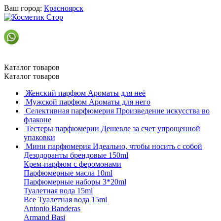
Ваш город:
Красноярск
Каталог товаров
Каталог товаров
Женский парфюм
Ароматы для неё
Мужской парфюм
Ароматы для него
Селективная парфюмерия
Произведение искусства во
флаконе
Тестеры парфюмерии
Дешевле за счет упрощенной
упаковки
Мини парфюмерия
Идеально, чтобы носить с собой
Дезодоранты брендовые 150ml
Крем-парфюм с феромонами
Парфюмерные масла 10ml
Парфюмерные наборы 3*20ml
Туалетная вода 15ml
Все Туалетная вода 15ml
Antonio Banderas
Armand Basi