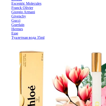
Escentric Molecules
Franck Olivier
Giorgio Armani
Givenchy
Gucci
Guerlain
Hermes
Еще
Туалетная вода 35ml