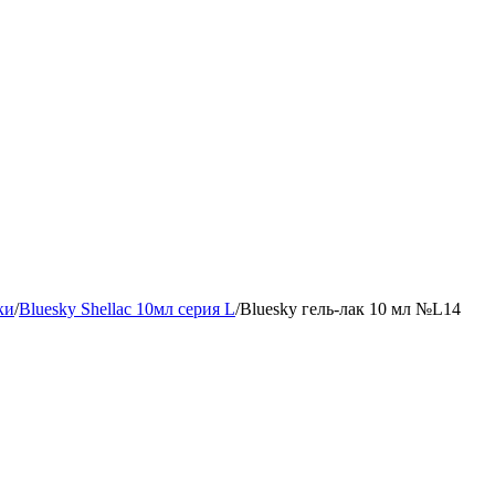
ки
/
Bluesky Shellac 10мл серия L
/
Bluesky гель-лак 10 мл №L14