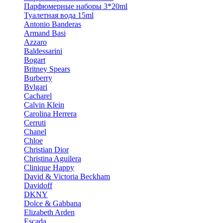
Парфюмерные наборы 3*20ml
Туалетная вода 15ml
Antonio Banderas
Armand Basi
Azzaro
Baldessarini
Bogart
Britney Spears
Burberry
Bvlgari
Cacharel
Calvin Klein
Carolina Herrera
Cerruti
Chanel
Chloe
Christian Dior
Christina Aguilera
Clinique Happy
David & Victoria Beckham
Davidoff
DKNY
Dolce & Gabbana
Elizabeth Arden
Escada