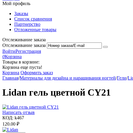
Мой профиль
Заказы
Список сравнения
Партнерство
Отложенные товары
Отслеживание заказа
Отслеживание заказа
Войти
Регистрация
0
Корзина
Товары в корзине:
Корзина еще пуста!
Корзина
Оформить заказ
Главная
/
Материалы для дизайна и наращивания ногтей
/
Гели
/
Li
Lidan гель цветной CY21
Написать отзыв
КОД:
k467
120.00
₽