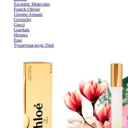
Escentric Molecules
Franck Olivier
Giorgio Armani
Givenchy
Gucci
Guerlain
Hermes
Еще
Туалетная вода 35ml