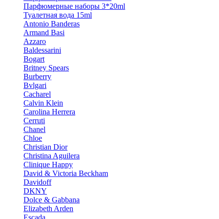
Парфюмерные наборы 3*20ml
Туалетная вода 15ml
Antonio Banderas
Armand Basi
Azzaro
Baldessarini
Bogart
Britney Spears
Burberry
Bvlgari
Cacharel
Calvin Klein
Carolina Herrera
Cerruti
Chanel
Chloe
Christian Dior
Christina Aguilera
Clinique Happy
David & Victoria Beckham
Davidoff
DKNY
Dolce & Gabbana
Elizabeth Arden
Escada