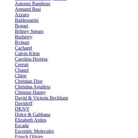
Antonio Banderas
Armand Basi
Azzaro
Baldessarini
Bogart
Britney Spears
Burberry
Bvlgari
Cacharel
Calvin Klein
Carolina Herrera
Cerruti
Chanel
Chloe
Christian Dior
Christina Aguilera
Clinique Happy
David & Victoria Beckham
Davidoff
DKNY
Dolce & Gabbana
Elizabeth Arden
Escada
Escentric Molecules
Franck Olivier