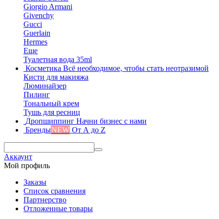
Giorgio Armani
Givenchy
Gucci
Guerlain
Hermes
Еще
Туалетная вода 35ml
Косметика
Всё необходимое, чтобы стать неотразимой
Кисти для макияжа
Люминайзер
Пилинг
Тональный крем
Тушь для ресниц
Дропшиппинг
Начни бизнес с нами
Бренды
NEW
От А до Z
Аккаунт
Мой профиль
Заказы
Список сравнения
Партнерство
Отложенные товары