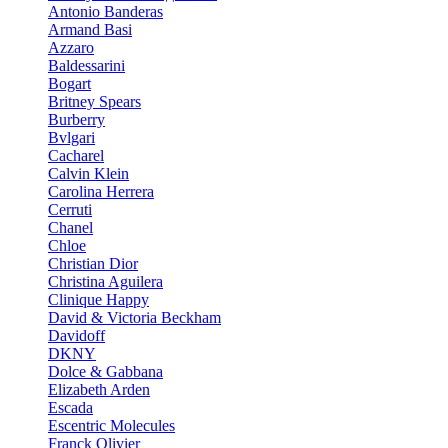
Antonio Banderas
Armand Basi
Azzaro
Baldessarini
Bogart
Britney Spears
Burberry
Bvlgari
Cacharel
Calvin Klein
Carolina Herrera
Cerruti
Chanel
Chloe
Christian Dior
Christina Aguilera
Clinique Happy
David & Victoria Beckham
Davidoff
DKNY
Dolce & Gabbana
Elizabeth Arden
Escada
Escentric Molecules
Franck Olivier