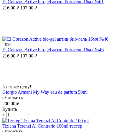
El Corazon Active bio-gel актив био-гель 16мл №61
216.00
₽
197.00
₽
-
9%
El Corazon Active bio-gel актив био-гель 16мл №46
216.00
₽
197.00
₽
За ту же цену!
Giorgio Armani My Way eau de parfum 50ml
Отложить
200.00
₽
Купить
+
−
Tiziana Terenzi Al Contrario 100ml тестер
Отложить