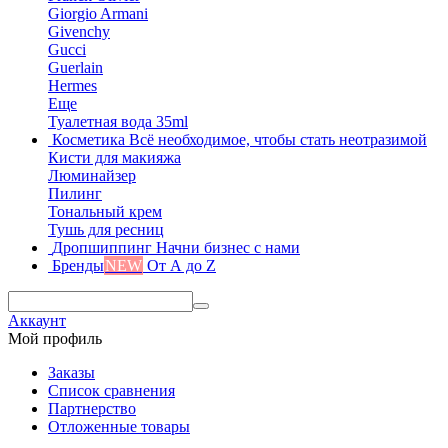
Giorgio Armani
Givenchy
Gucci
Guerlain
Hermes
Еще
Туалетная вода 35ml
Косметика
Всё необходимое, чтобы стать неотразимой
Кисти для макияжа
Люминайзер
Пилинг
Тональный крем
Тушь для ресниц
Дропшиппинг
Начни бизнес с нами
Бренды
NEW
От А до Z
Аккаунт
Мой профиль
Заказы
Список сравнения
Партнерство
Отложенные товары