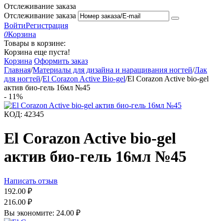
Отслеживание заказа
Отслеживание заказа
Войти
Регистрация
0
Корзина
Товары в корзине:
Корзина еще пуста!
Корзина
Оформить заказ
Главная
/
Материалы для дизайна и наращивания ногтей
/
Лак
для ногтей
/
El Corazon Active Bio-gel
/
El Corazon Active bio-gel
актив био-гель 16мл №45
-
11%
КОД:
42345
El Corazon Active bio-gel
актив био-гель 16мл №45
Написать отзыв
192.00
₽
216.00
₽
Вы экономите:
24.00
₽