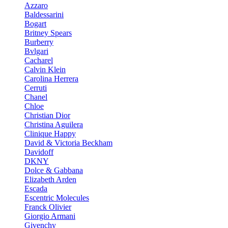
Azzaro
Baldessarini
Bogart
Britney Spears
Burberry
Bvlgari
Cacharel
Calvin Klein
Carolina Herrera
Cerruti
Chanel
Chloe
Christian Dior
Christina Aguilera
Clinique Happy
David & Victoria Beckham
Davidoff
DKNY
Dolce & Gabbana
Elizabeth Arden
Escada
Escentric Molecules
Franck Olivier
Giorgio Armani
Givenchy