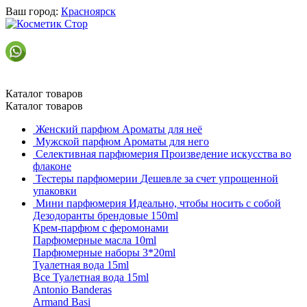
Ваш город:
Красноярск
Каталог товаров
Каталог товаров
Женский парфюм
Ароматы для неё
Мужской парфюм
Ароматы для него
Селективная парфюмерия
Произведение искусства во
флаконе
Тестеры парфюмерии
Дешевле за счет упрощенной
упаковки
Мини парфюмерия
Идеально, чтобы носить с собой
Дезодоранты брендовые 150ml
Крем-парфюм с феромонами
Парфюмерные масла 10ml
Парфюмерные наборы 3*20ml
Туалетная вода 15ml
Все Туалетная вода 15ml
Antonio Banderas
Armand Basi