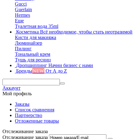
Gucci
Guerlain
Hermes
Еще
Туалетная вода 35ml
Косметика
Всё необходимое, чтобы стать неотразимой
Кисти для макияжа
Люминайзер
Пилинг
Тональный крем
Тушь для ресниц
Дропшиппинг
Начни бизнес с нами
Бренды
NEW
От А до Z
Аккаунт
Мой профиль
Заказы
Список сравнения
Партнерство
Отложенные товары
Отслеживание заказа
Отслеживание заказа