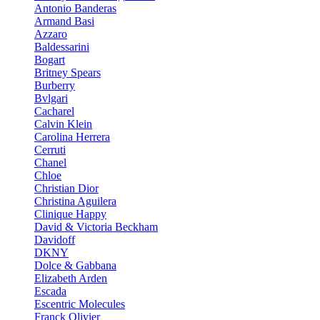
Antonio Banderas
Armand Basi
Azzaro
Baldessarini
Bogart
Britney Spears
Burberry
Bvlgari
Cacharel
Calvin Klein
Carolina Herrera
Cerruti
Chanel
Chloe
Christian Dior
Christina Aguilera
Clinique Happy
David & Victoria Beckham
Davidoff
DKNY
Dolce & Gabbana
Elizabeth Arden
Escada
Escentric Molecules
Franck Olivier