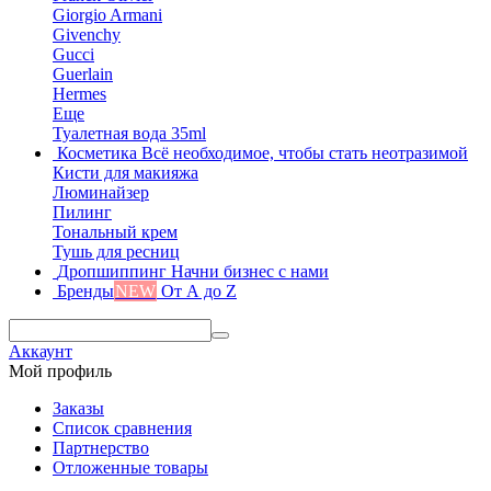
Giorgio Armani
Givenchy
Gucci
Guerlain
Hermes
Еще
Туалетная вода 35ml
Косметика
Всё необходимое, чтобы стать неотразимой
Кисти для макияжа
Люминайзер
Пилинг
Тональный крем
Тушь для ресниц
Дропшиппинг
Начни бизнес с нами
Бренды
NEW
От А до Z
Аккаунт
Мой профиль
Заказы
Список сравнения
Партнерство
Отложенные товары