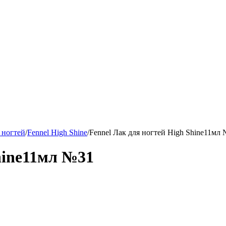
 ногтей
/
Fennel High Shine
/
Fennel Лак для ногтей Нigh Shine11мл
hine11мл №31