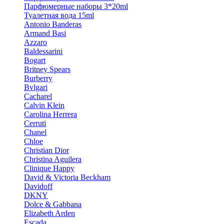
Парфюмерные наборы 3*20ml
Туалетная вода 15ml
Antonio Banderas
Armand Basi
Azzaro
Baldessarini
Bogart
Britney Spears
Burberry
Bvlgari
Cacharel
Calvin Klein
Carolina Herrera
Cerruti
Chanel
Chloe
Christian Dior
Christina Aguilera
Clinique Happy
David & Victoria Beckham
Davidoff
DKNY
Dolce & Gabbana
Elizabeth Arden
Escada