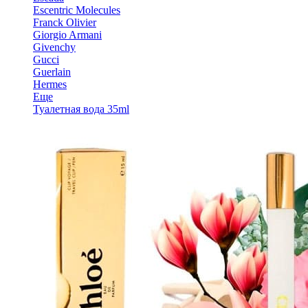
Escentric Molecules
Franck Olivier
Giorgio Armani
Givenchy
Gucci
Guerlain
Hermes
Еще
Туалетная вода 35ml