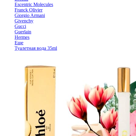
Escentric Molecules
Franck Olivier
Giorgio Armani
Givenchy
Gucci
Guerlain
Hermes
Еще
Туалетная вода 35ml