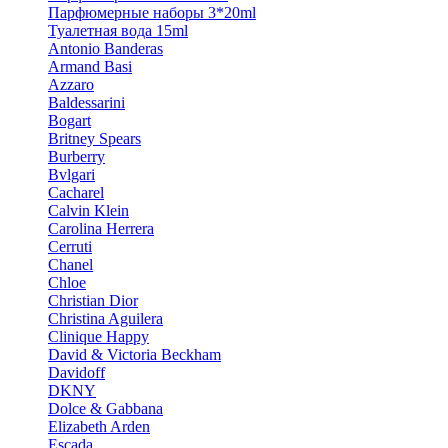
Парфюмерные наборы 3*20ml
Туалетная вода 15ml
Antonio Banderas
Armand Basi
Azzaro
Baldessarini
Bogart
Britney Spears
Burberry
Bvlgari
Cacharel
Calvin Klein
Carolina Herrera
Cerruti
Chanel
Chloe
Christian Dior
Christina Aguilera
Clinique Happy
David & Victoria Beckham
Davidoff
DKNY
Dolce & Gabbana
Elizabeth Arden
Escada