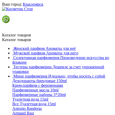
Ваш город:
Красноярск
Каталог товаров
Каталог товаров
Женский парфюм
Ароматы для неё
Мужской парфюм
Ароматы для него
Селективная парфюмерия
Произведение искусства во
флаконе
Тестеры парфюмерии
Дешевле за счет упрощенной
упаковки
Мини парфюмерия
Идеально, чтобы носить с собой
Дезодоранты брендовые 150ml
Крем-парфюм с феромонами
Парфюмерные масла 10ml
Парфюмерные наборы 3*20ml
Туалетная вода 15ml
Все Туалетная вода 15ml
Antonio Banderas
Armand Basi