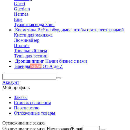
Gucci
Guerlain
Hermes
Еще
Туалетная вода 35ml
Косметика
Всё необходимое, чтобы стать неотразимой
Кисти для макияжа
Люминайзер
Пилинг
Тональный крем
Тушь для ресниц
Дропшиппинг
Начни бизнес с нами
Бренды
NEW
От А до Z
Аккаунт
Мой профиль
Заказы
Список сравнения
Партнерство
Отложенные товары
Отслеживание заказа
Отслеживание заказа