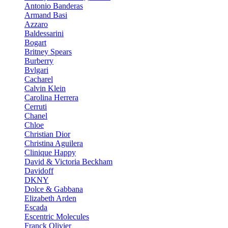
Antonio Banderas
Armand Basi
Azzaro
Baldessarini
Bogart
Britney Spears
Burberry
Bvlgari
Cacharel
Calvin Klein
Carolina Herrera
Cerruti
Chanel
Chloe
Christian Dior
Christina Aguilera
Clinique Happy
David & Victoria Beckham
Davidoff
DKNY
Dolce & Gabbana
Elizabeth Arden
Escada
Escentric Molecules
Franck Olivier