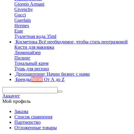
Giorgio Armani
Givenchy
Gucci
Guerlain
Hermes
Еще
Туалетная вода 35ml
Косметика
Всё необходимое, чтобы стать неотразимой
Кисти для макияжа
Люминайзер
Пилинг
Тональный крем
Тушь для ресниц
Дропшиппинг
Начни бизнес с нами
Бренды
NEW
От А до Z
Аккаунт
Мой профиль
Заказы
Список сравнения
Партнерство
Отложенные товары