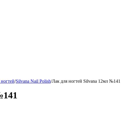
 ногтей
/
Silvana Nail Polish
/
Лак для ногтей Silvana 12мл №141
№141