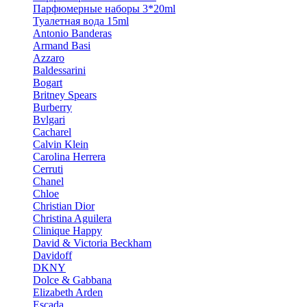
Парфюмерные наборы 3*20ml
Туалетная вода 15ml
Antonio Banderas
Armand Basi
Azzaro
Baldessarini
Bogart
Britney Spears
Burberry
Bvlgari
Cacharel
Calvin Klein
Carolina Herrera
Cerruti
Chanel
Chloe
Christian Dior
Christina Aguilera
Clinique Happy
David & Victoria Beckham
Davidoff
DKNY
Dolce & Gabbana
Elizabeth Arden
Escada