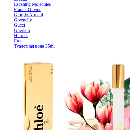
Escentric Molecules
Franck Olivier
Giorgio Armani
Givenchy
Gucci
Guerlain
Hermes
Еще
Туалетная вода 35ml