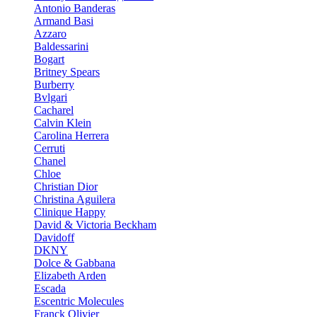
Antonio Banderas
Armand Basi
Azzaro
Baldessarini
Bogart
Britney Spears
Burberry
Bvlgari
Cacharel
Calvin Klein
Carolina Herrera
Cerruti
Chanel
Chloe
Christian Dior
Christina Aguilera
Clinique Happy
David & Victoria Beckham
Davidoff
DKNY
Dolce & Gabbana
Elizabeth Arden
Escada
Escentric Molecules
Franck Olivier