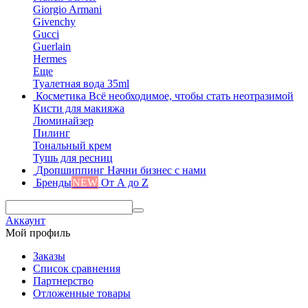
Giorgio Armani
Givenchy
Gucci
Guerlain
Hermes
Еще
Туалетная вода 35ml
Косметика
Всё необходимое, чтобы стать неотразимой
Кисти для макияжа
Люминайзер
Пилинг
Тональный крем
Тушь для ресниц
Дропшиппинг
Начни бизнес с нами
Бренды
NEW
От А до Z
Аккаунт
Мой профиль
Заказы
Список сравнения
Партнерство
Отложенные товары