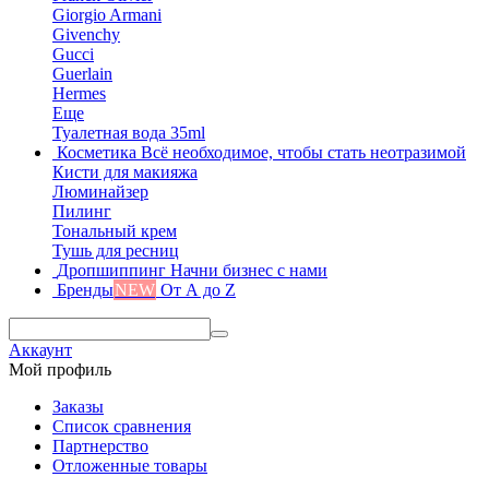
Giorgio Armani
Givenchy
Gucci
Guerlain
Hermes
Еще
Туалетная вода 35ml
Косметика
Всё необходимое, чтобы стать неотразимой
Кисти для макияжа
Люминайзер
Пилинг
Тональный крем
Тушь для ресниц
Дропшиппинг
Начни бизнес с нами
Бренды
NEW
От А до Z
Аккаунт
Мой профиль
Заказы
Список сравнения
Партнерство
Отложенные товары