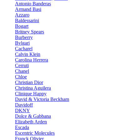
Antonio Banderas
Armand Basi
Azzaro
Baldessarini
Bogart
Britney Spears
Burberry
Bvlgari
Cacharel
Calvin Klein
Carolina Herrera
Cerruti
Chanel
Chloe
Christian Dior
Christina Aguilera
Clinique Happy
David & Victoria Beckham
Davidoff
DKNY
Dolce & Gabbana
Elizabeth Arden
Escada
Escentric Molecules
Franck Olivier