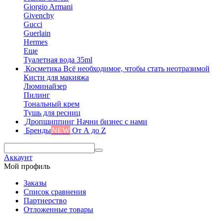
Giorgio Armani
Givenchy
Gucci
Guerlain
Hermes
Еще
Туалетная вода 35ml
Косметика
Всё необходимое, чтобы стать неотразимой
Кисти для макияжа
Люминайзер
Пилинг
Тональный крем
Тушь для ресниц
Дропшиппинг
Начни бизнес с нами
Бренды
NEW
От А до Z
Аккаунт
Мой профиль
Заказы
Список сравнения
Партнерство
Отложенные товары