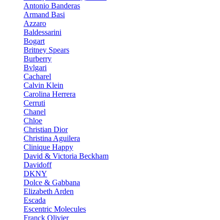
Antonio Banderas
Armand Basi
Azzaro
Baldessarini
Bogart
Britney Spears
Burberry
Bvlgari
Cacharel
Calvin Klein
Carolina Herrera
Cerruti
Chanel
Chloe
Christian Dior
Christina Aguilera
Clinique Happy
David & Victoria Beckham
Davidoff
DKNY
Dolce & Gabbana
Elizabeth Arden
Escada
Escentric Molecules
Franck Olivier