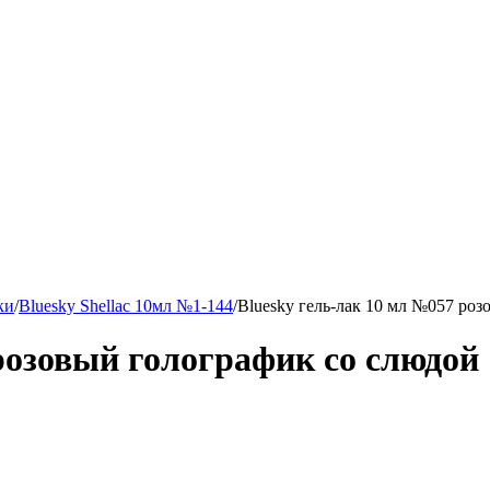
ки
/
Bluesky Shellac 10мл №1-144
/
Bluesky гель-лак 10 мл №057 ро
розовый голографик со слюдой