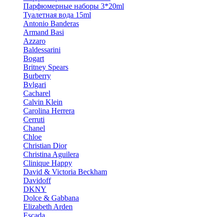
Парфюмерные наборы 3*20ml
Туалетная вода 15ml
Antonio Banderas
Armand Basi
Azzaro
Baldessarini
Bogart
Britney Spears
Burberry
Bvlgari
Cacharel
Calvin Klein
Carolina Herrera
Cerruti
Chanel
Chloe
Christian Dior
Christina Aguilera
Clinique Happy
David & Victoria Beckham
Davidoff
DKNY
Dolce & Gabbana
Elizabeth Arden
Escada