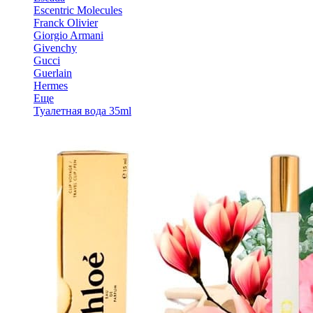
Escentric Molecules
Franck Olivier
Giorgio Armani
Givenchy
Gucci
Guerlain
Hermes
Еще
Туалетная вода 35ml