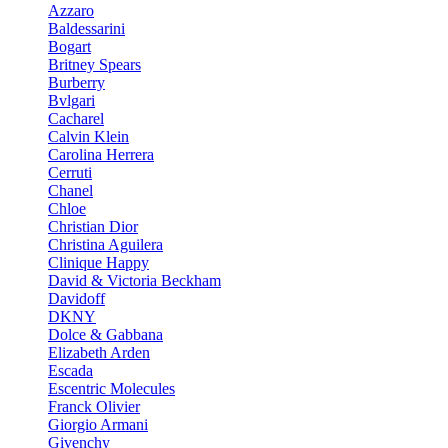
Azzaro
Baldessarini
Bogart
Britney Spears
Burberry
Bvlgari
Cacharel
Calvin Klein
Carolina Herrera
Cerruti
Chanel
Chloe
Christian Dior
Christina Aguilera
Clinique Happy
David & Victoria Beckham
Davidoff
DKNY
Dolce & Gabbana
Elizabeth Arden
Escada
Escentric Molecules
Franck Olivier
Giorgio Armani
Givenchy