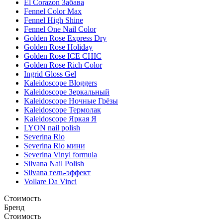
El Corazon Забава
Fennel Color Max
Fennel High Shine
Fennel One Nail Color
Golden Rose Express Dry
Golden Rose Holiday
Golden Rose ICE CHIC
Golden Rose Rich Color
Ingrid Gloss Gel
Kaleidoscope Bloggers
Kaleidoscope Зеркальный
Kaleidoscope Ночные Грёзы
Kaleidoscope Термолак
Kaleidoscope Яркая Я
LYON nail polish
Severina Rio
Severina Rio мини
Severina Vinyl formula
Silvana Nail Polish
Silvana гель-эффект
Vollare Da Vinci
Стоимость
Бренд
Стоимость