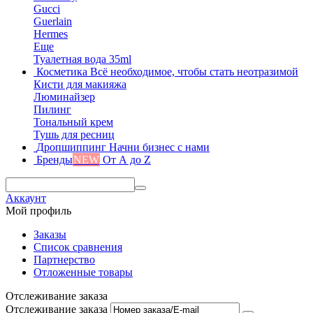
Gucci
Guerlain
Hermes
Еще
Туалетная вода 35ml
Косметика
Всё необходимое, чтобы стать неотразимой
Кисти для макияжа
Люминайзер
Пилинг
Тональный крем
Тушь для ресниц
Дропшиппинг
Начни бизнес с нами
Бренды
NEW
От А до Z
Аккаунт
Мой профиль
Заказы
Список сравнения
Партнерство
Отложенные товары
Отслеживание заказа
Отслеживание заказа