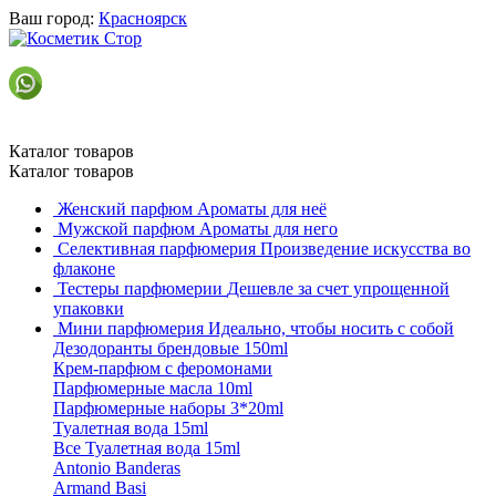
Ваш город:
Красноярск
Каталог товаров
Каталог товаров
Женский парфюм
Ароматы для неё
Мужской парфюм
Ароматы для него
Селективная парфюмерия
Произведение искусства во
флаконе
Тестеры парфюмерии
Дешевле за счет упрощенной
упаковки
Мини парфюмерия
Идеально, чтобы носить с собой
Дезодоранты брендовые 150ml
Крем-парфюм с феромонами
Парфюмерные масла 10ml
Парфюмерные наборы 3*20ml
Туалетная вода 15ml
Все Туалетная вода 15ml
Antonio Banderas
Armand Basi