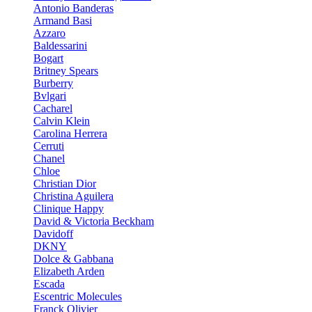
Antonio Banderas
Armand Basi
Azzaro
Baldessarini
Bogart
Britney Spears
Burberry
Bvlgari
Cacharel
Calvin Klein
Carolina Herrera
Cerruti
Chanel
Chloe
Christian Dior
Christina Aguilera
Clinique Happy
David & Victoria Beckham
Davidoff
DKNY
Dolce & Gabbana
Elizabeth Arden
Escada
Escentric Molecules
Franck Olivier