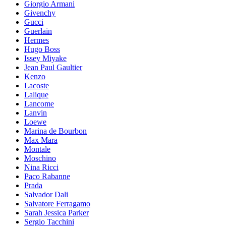
Giorgio Armani
Givenchy
Gucci
Guerlain
Hermes
Hugo Boss
Issey Miyake
Jean Paul Gaultier
Kenzo
Lacoste
Lalique
Lancome
Lanvin
Loewe
Marina de Bourbon
Max Mara
Montale
Moschino
Nina Ricci
Paco Rabanne
Prada
Salvador Dali
Salvatore Ferragamo
Sarah Jessica Parker
Sergio Tacchini