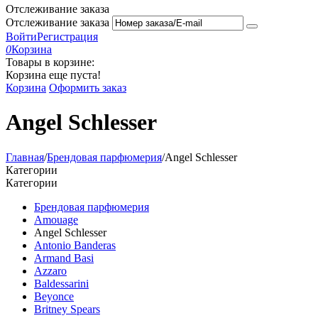
Отслеживание заказа
Отслеживание заказа
Войти
Регистрация
0
Корзина
Товары в корзине:
Корзина еще пуста!
Корзина
Оформить заказ
Angel Schlesser
Главная
/
Брендовая парфюмерия
/
Angel Schlesser
Категории
Категории
Брендовая парфюмерия
Amouage
Angel Schlesser
Antonio Banderas
Armand Basi
Azzaro
Baldessarini
Beyonce
Britney Spears