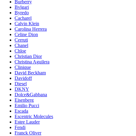
Burberry
Bvlgari
Byredo
Cacharel
Calvin Klein
Carolina Herrera
Celine Dion
Cerruti
Chanel
Chloe
Christian Dior
Christina Aguilera
Clinique
David Beckham
Davidoff
Diesel
DKNY
Dolce&Gabbana
Eisenberg
Emilio Pucci
Escada
Escentric Molecules
Estee Lauder
Fendi
Franck Oliver