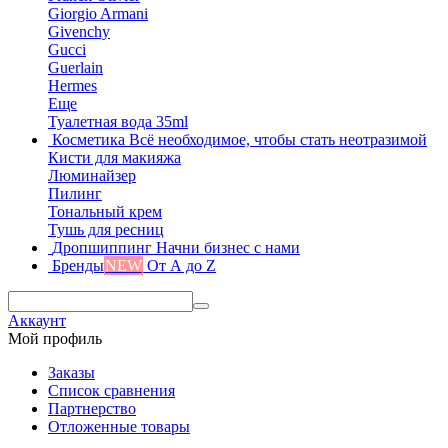
Giorgio Armani
Givenchy
Gucci
Guerlain
Hermes
Еще
Туалетная вода 35ml
Косметика
Всё необходимое, чтобы стать неотразимой
Кисти для макияжа
Люминайзер
Пилинг
Тональный крем
Тушь для ресниц
Дропшиппинг
Начни бизнес с нами
Бренды
NEW
От А до Z
Аккаунт
Мой профиль
Заказы
Список сравнения
Партнерство
Отложенные товары