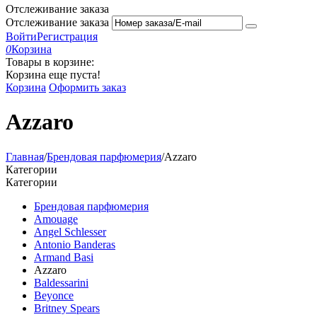
Отслеживание заказа
Отслеживание заказа
Войти
Регистрация
0
Корзина
Товары в корзине:
Корзина еще пуста!
Корзина
Оформить заказ
Azzaro
Главная
/
Брендовая парфюмерия
/
Azzaro
Категории
Категории
Брендовая парфюмерия
Amouage
Angel Schlesser
Antonio Banderas
Armand Basi
Azzaro
Baldessarini
Beyonce
Britney Spears