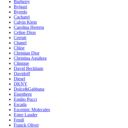
Burberry
Bvlgari
Byredo
Cacharel
Calvin Klein
Carolina Herrera
Celine Dion
Cerruti
Chanel
Chloe
Christian Dior
Christina Aguilera
Clinique
David Beckham
Davidoff
Diesel
DKNY
Dolce&Gabbana
Eisenberg
Emilio Pucci
Escada
Escentric Molecules
Estee Lauder
Fendi
Franck Oliver