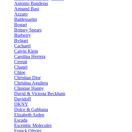
Antonio Banderas
Armand Basi
Azzaro
Baldessarini
Bogart
Britney Spears
Burberry
Bvlgari
Cacharel
Calvin Klein
Carolina Herrera
Cerruti
Chanel
Chloe
Christian Dior
Christina Aguilera
Clinique Happy
David & Victoria Beckham
Davidoff
DKNY
Dolce & Gabbana
Elizabeth Arden
Escada
Escentric Molecules
Franck Olivier