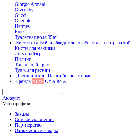
Giorgio Armani
Givenchy
Gucci
Guerlain
Hermes
Еще
Туалетная вода 35ml
Косметика
Всё необходимое, чтобы стать неотразимой
Кисти для макияжа
Люминайзер
Пилинг
Тональный крем
Тушь для ресниц
Дропшиппинг
Начни бизнес с нами
Бренды
NEW
От А до Z
Аккаунт
Мой профиль
Заказы
Список сравнения
Партнерство
Отложенные товары