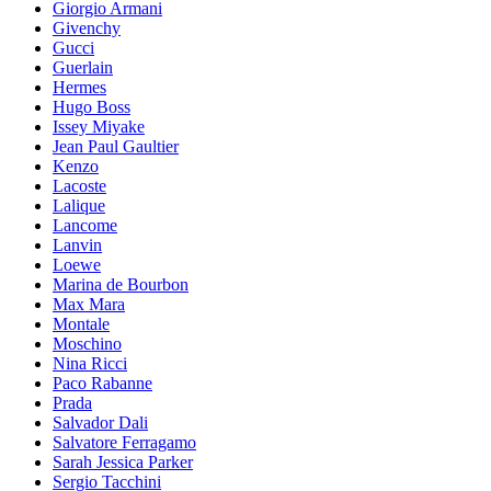
Giorgio Armani
Givenchy
Gucci
Guerlain
Hermes
Hugo Boss
Issey Miyake
Jean Paul Gaultier
Kenzo
Lacoste
Lalique
Lancome
Lanvin
Loewe
Marina de Bourbon
Max Mara
Montale
Moschino
Nina Ricci
Paco Rabanne
Prada
Salvador Dali
Salvatore Ferragamo
Sarah Jessica Parker
Sergio Tacchini