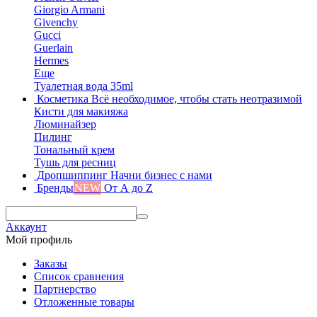
Giorgio Armani
Givenchy
Gucci
Guerlain
Hermes
Еще
Туалетная вода 35ml
Косметика
Всё необходимое, чтобы стать неотразимой
Кисти для макияжа
Люминайзер
Пилинг
Тональный крем
Тушь для ресниц
Дропшиппинг
Начни бизнес с нами
Бренды
NEW
От А до Z
Аккаунт
Мой профиль
Заказы
Список сравнения
Партнерство
Отложенные товары