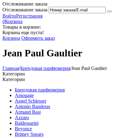
Отслеживание заказа
Отслеживание заказа
Войти
Регистрация
0
Корзина
Товары в корзине:
Корзина еще пуста!
Корзина
Оформить заказ
Jean Paul Gaultier
Главная
/
Брендовая парфюмерия
/
Jean Paul Gaultier
Категории
Категории
Брендовая парфюмерия
Amouage
Angel Schlesser
Antonio Banderas
Armand Basi
Azzaro
Baldessarini
Beyonce
Britney Spears