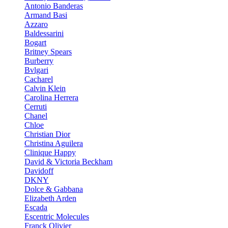
Antonio Banderas
Armand Basi
Azzaro
Baldessarini
Bogart
Britney Spears
Burberry
Bvlgari
Cacharel
Calvin Klein
Carolina Herrera
Cerruti
Chanel
Chloe
Christian Dior
Christina Aguilera
Clinique Happy
David & Victoria Beckham
Davidoff
DKNY
Dolce & Gabbana
Elizabeth Arden
Escada
Escentric Molecules
Franck Olivier