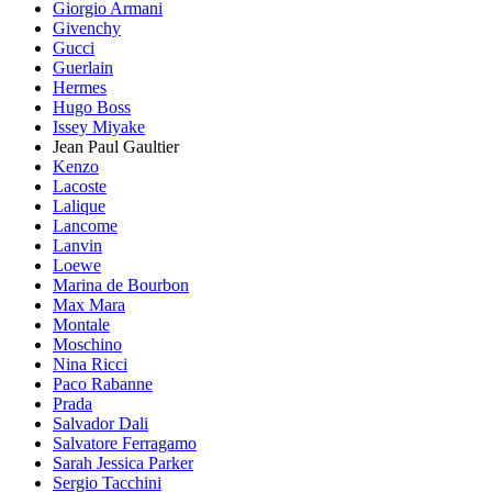
Giorgio Armani
Givenchy
Gucci
Guerlain
Hermes
Hugo Boss
Issey Miyake
Jean Paul Gaultier
Kenzo
Lacoste
Lalique
Lancome
Lanvin
Loewe
Marina de Bourbon
Max Mara
Montale
Moschino
Nina Ricci
Paco Rabanne
Prada
Salvador Dali
Salvatore Ferragamo
Sarah Jessica Parker
Sergio Tacchini