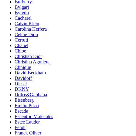
Burberry
Bvlgari
Byredo
Cacharel
Calvin Klein
Carolina Herrera
Celine Dion
Cerruti
Chanel
Chloe
Christian Dior
Christina Aguilera
Clinique
David Beckham
Davidoff
Diesel
DKNY
Dolce&Gabbana
Eisenberg
Emilio Pucci
Escada
Escentric Molecules
Estee Lauder
Fendi
Franck Oliver