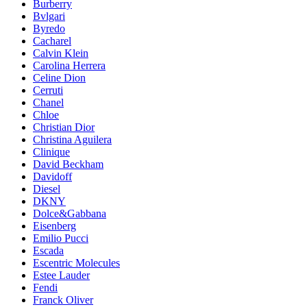
Burberry
Bvlgari
Byredo
Cacharel
Calvin Klein
Carolina Herrera
Celine Dion
Cerruti
Chanel
Chloe
Christian Dior
Christina Aguilera
Clinique
David Beckham
Davidoff
Diesel
DKNY
Dolce&Gabbana
Eisenberg
Emilio Pucci
Escada
Escentric Molecules
Estee Lauder
Fendi
Franck Oliver