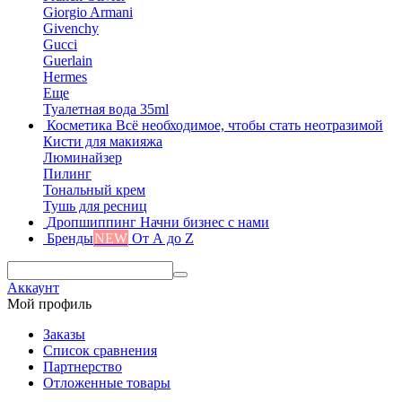
Giorgio Armani
Givenchy
Gucci
Guerlain
Hermes
Еще
Туалетная вода 35ml
Косметика
Всё необходимое, чтобы стать неотразимой
Кисти для макияжа
Люминайзер
Пилинг
Тональный крем
Тушь для ресниц
Дропшиппинг
Начни бизнес с нами
Бренды
NEW
От А до Z
Аккаунт
Мой профиль
Заказы
Список сравнения
Партнерство
Отложенные товары