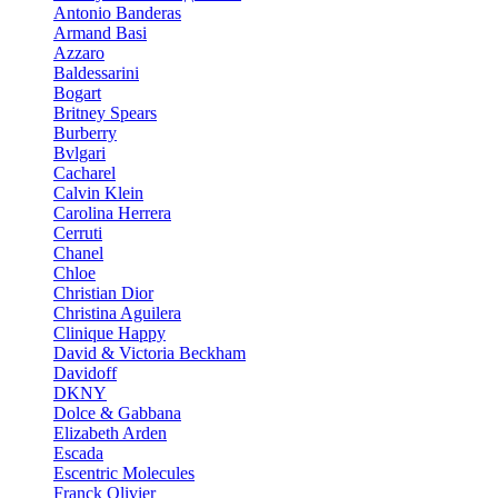
Antonio Banderas
Armand Basi
Azzaro
Baldessarini
Bogart
Britney Spears
Burberry
Bvlgari
Cacharel
Calvin Klein
Carolina Herrera
Cerruti
Chanel
Chloe
Christian Dior
Christina Aguilera
Clinique Happy
David & Victoria Beckham
Davidoff
DKNY
Dolce & Gabbana
Elizabeth Arden
Escada
Escentric Molecules
Franck Olivier